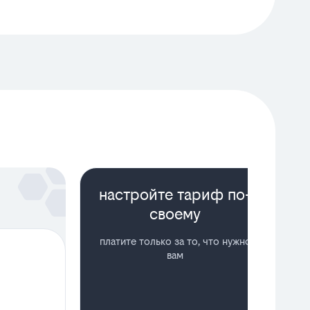
настройте тариф по-
У
своему
платите только за то, что нужно
вам