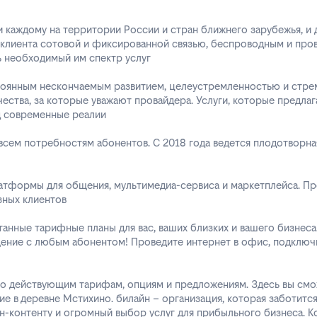
и каждому на территории России и стран ближнего зарубежья, и
клиента сотовой и фиксированной связью, беспроводным и пров
ь необходимый им спектр услуг
тоянным нескончаемым развитием, целеустремленностью и стрем
чества, за которые уважают провайдера. Услуги, которые предлаг
д современные реалии
сем потребностям абонентов. С 2018 года ведется плодотворная
латформы для общения, мультимедиа-сервиса и маркетплейса. Пр
зных клиентов
анные тарифные планы для вас, ваших близких и вашего бизнеса
ние с любым абонентом! Проведите интернет в офис, подключи
по действующим тарифам, опциям и предложениям. Здесь вы см
ие в деревне Мстихино. билайн – организация, которая заботитс
-контенту и огромный выбор услуг для прибыльного бизнеса. К