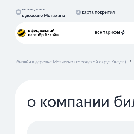
вы находитесь
карта покрытия
в деревне Мстихино
все тарифы
билайн в деревне Мстихино (городской округ Калуга)
/
о компании би