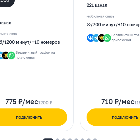
1000
221 канал
мобильная связь
канал
∞
/
700 минут
/
+10 номе
ьная связь
безлимитный тра
приложения
б
/
1200 минут
/
+10 номеров
безлимитный трафик на
приложения
775 ₽/мес
710 ₽/мес
1200 ₽
11
подключить
подключить