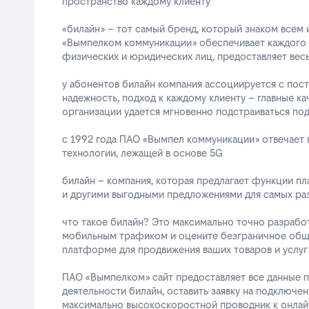
пространство каждому клиенту
«билайн» – тот самый бренд, который знаком всем 
«Вымпелком коммуникации» обеспечивает каждого 
физических и юридических лиц, предоставляет вес
у абонентов билайн компания ассоциируется с пос
надежность, подход к каждому клиенту – главные ка
организации удается мгновенно подстраиваться по
с 1992 года ПАО «Вымпел коммуникации» отвечает в
технологии, лежащей в основе 5G
билайн – компания, которая предлагает функции п
и другими выгодными предложениями для самых ра
что такое билайн? Это максимально точно разработ
мобильным трафиком и оцените безграничное обще
платформе для продвижения ваших товаров и услуг
ПАО «Вымпелком» сайт предоставляет все данные 
деятельности билайн, оставить заявку на подключен
максимально высокоскоростной проводник к онлайн