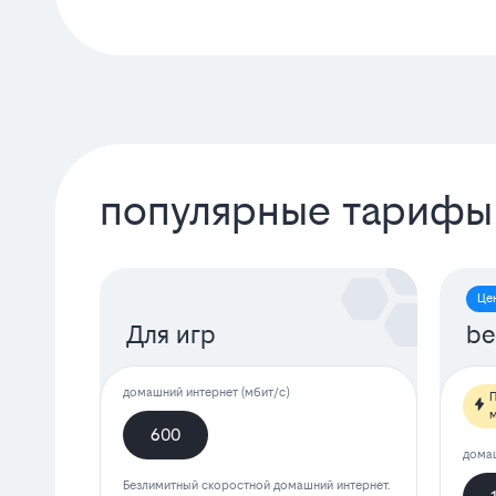
популярные тарифы
Це
Для игр
be
домашний интернет (мбит/с)
П
м
600
домаш
Безлимитный скоростной домашний интернет.