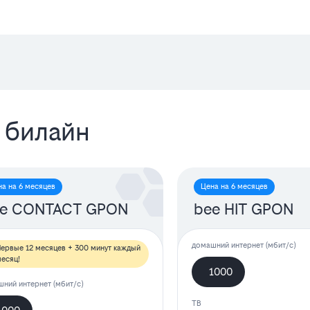
 билайн
на на 6 месяцев
Цена на 6 месяцев
e CONTACT GPON
bee HIT GPON
домашний интернет (мбит/с)
ервые 12 месяцев + 300 минут каждый
есяц!
1000
ний интернет (мбит/с)
ТВ